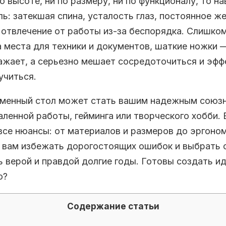
о высоте, ни по размеру, ни по функционалу, то н
ль: затекшая спина, усталость глаз, постоянное ж
 отвлечение от работы из-за беспорядка. Слишко
а места для техники и документов, шаткие ножки —
ажает, а серьезно мешает сосредоточиться и эфф
учиться.
менный стол может стать вашим надежным союзн
аленной работы, гейминга или творческого хобби. 
се нюансы: от материалов и размеров до эргоном
 вам избежать дорогостоящих ошибок и выбрать 
 верой и правдой долгие годы. Готовы создать и
о?
Содержание статьи