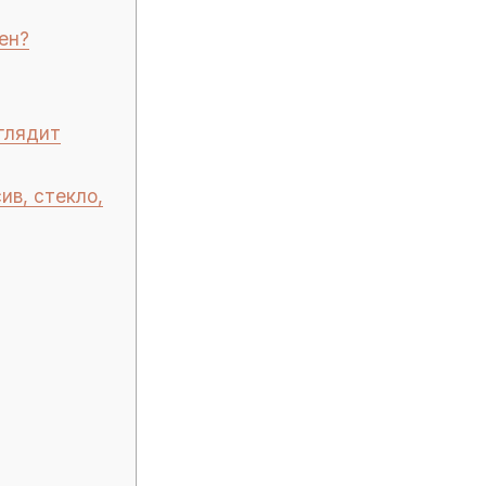
ен?
глядит
в, стекло,