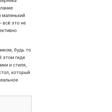
аверняка
елание
м маленький
 всё это не
ективно
иком, будь то
В этом гиде
ики и стиля,
стол, который
деальное