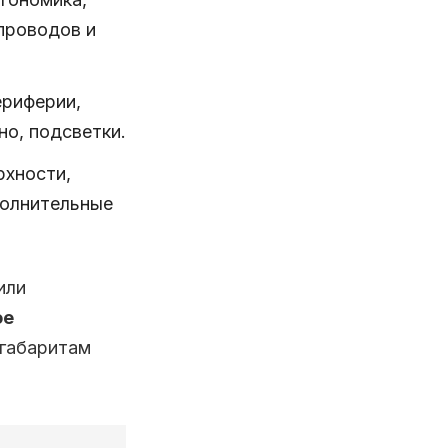
проводов и
ериферии,
но, подсветки.
рхности,
полнительные
или
ое
 габаритам