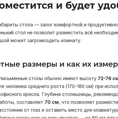
поместится и будет уд
абариты стола — залог комфортной и продуктивно
нький стол не позволит разместить всё необходим
шой может загромоздить комнату.
тные размеры и как их изме
письменные столы обычно имеют высоту
72-76 с
я человека среднего роста (170-180 см) при испо
 офисного кресла. Глубина столешницы, рекоменд
аботы, составляет
70 см
, что позволяет размест
сстоянии от глаз и оставить место для клавиатур
Ширина стола сильно варьируется — от 80 см для 