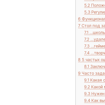
5.2
Положе
5.3
Регули
6
Функционал
7
Стол под з
7.1
…школьн
7.2
…удале
7.3
…гейм
7.4
…творч
8
5 частых ош
8.1
Заключе
9
Часто зада
9.1
Какая о
9.2
Какой 
9.3
Нужен 
9.4
Как вы