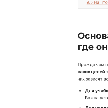
9.5
На что
Основ
где он
Прежде чем п
каких целей 
них зависят в
Для учеб
Важна уст
Для удале