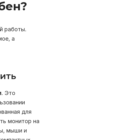
обен?
й работы.
ое, а
рить
м
. Это
льзовании
ованная для
ить монитор на
ы, мыши и
компактных