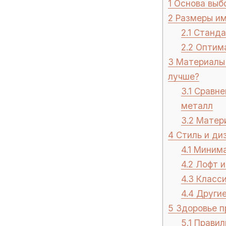
1
Основа выбо
2
Размеры име
2.1
Стандар
2.2
Оптима
3
Материалы 
лучше?
3.1
Сравнен
металл
3.2
Матери
4
Стиль и диз
4.1
Минима
4.2
Лофт и
4.3
Класси
4.4
Другие
5
Здоровье п
5.1
Правиль