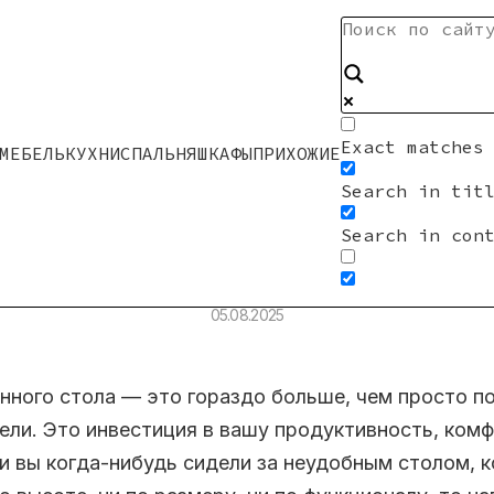
ГЛАВНАЯ
•
МЕБЕЛЬ
Exact matches
МЕБЕЛЬ
КУХНИ
СПАЛЬНЯ
ШКАФЫ
ПРИХОЖИЕ
ыбрать письменный стол: 
Search in tit
Search in con
териалам, размерам и сти
05.08.2025
нного стола — это гораздо больше, чем просто п
ели. Это инвестиция в вашу продуктивность, ком
и вы когда-нибудь сидели за неудобным столом, 