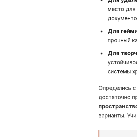
место для
документо
Для гейм
прочный ка
Для творч
устойчиво
системы х
Определись с 
достаточно п
пространств
варианты. Учи