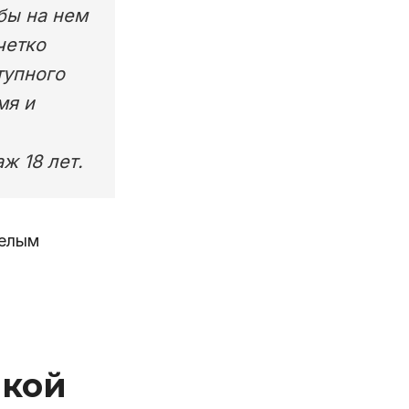
обы на нем
четко
тупного
мя и
ж 18 лет.
акой