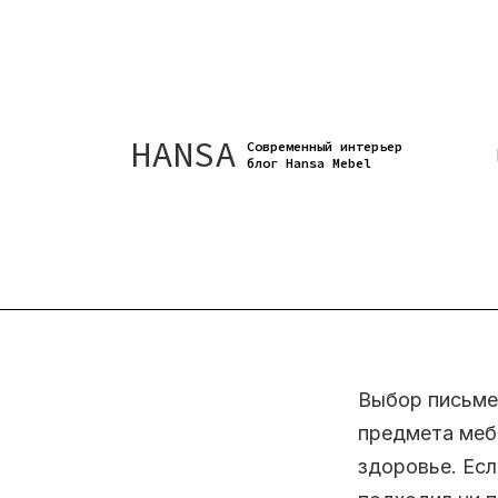
HANSA
Современный интерьер
блог Hansa Mebel
Как в
ма
Выбор письме
предмета меб
здоровье. Есл