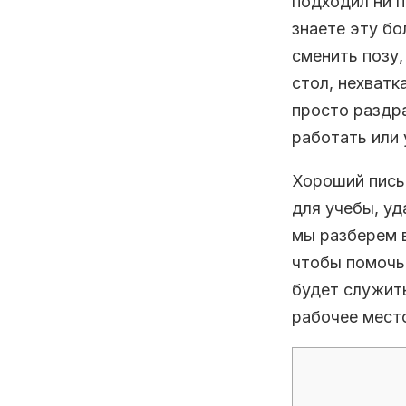
подходил ни п
знаете эту бо
сменить позу,
стол, нехватк
просто раздр
работать или 
Хороший пись
для учебы, уд
мы разберем в
чтобы помочь
будет служить
рабочее мест