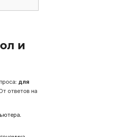
ол и
опроса:
для
От ответов на
пьютера.
гономика,