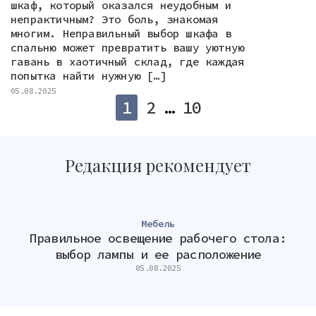
шкаф, который оказался неудобным и
непрактичным? Это боль, знакомая
многим. Неправильный выбор шкафа в
спальню может превратить вашу уютную
гавань в хаотичный склад, где каждая
попытка найти нужную […]
05.08.2025
Пагинация
1
2
…
10
записей
Редакция рекомендует
Мебель
Правильное освещение рабочего стола:
К
выбор лампы и ее расположение
д
05.08.2025