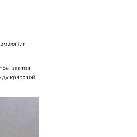
тимизация
тры цветов,
жду красотой