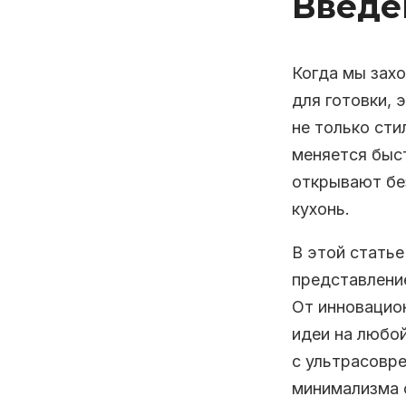
Введе
Когда мы захо
для готовки, 
не только сти
меняется быс
открывают бе
кухонь.
В этой стать
представлени
От инновацио
идеи на любой
с ультрасовр
минимализма с