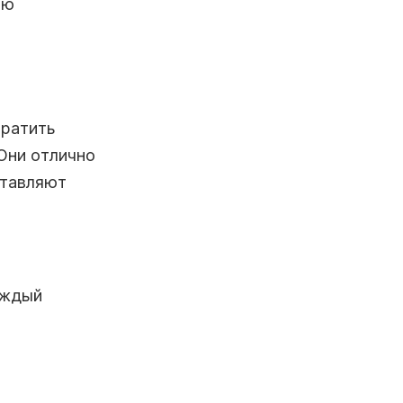
ию
братить
Они отлично
ставляют
аждый