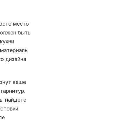
росто место
должен быть
 кухни
 материалы
о дизайна
ернут ваше
гарнитур.
ы найдете
готовки
ле