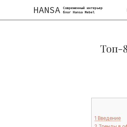
HANSA
Современный интерьер
блог Hansa Mebel
Топ-
1
Введение
2
Тренды в оф