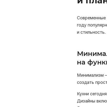
и пла
Современные 
году популяр
и стильность.
Минимал
на функ
Минимализм — 
создать прос
Кухни сегодн
Дизайны вклю