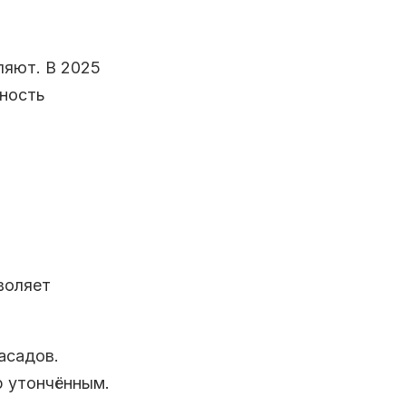
ляют. В 2025
ьность
воляет
асадов.
р утончённым.