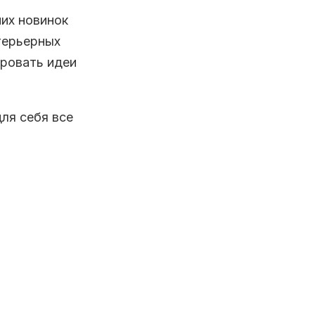
них новинок
терьерных
ировать идеи
ля себя все